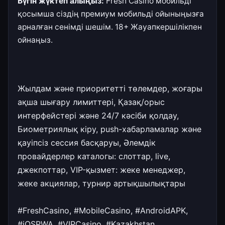
Бүгін жүктеп алыңыз:
Fresh Casino мобильді
қосымша сіздің премиум мобильді ойыныңызға
арналған сенімді шешім. 18+ Жауапкершілікпен
ойнаңыз.
Жылдам және приоритетті төлемдер, жоғары
ақша шығару лимиттері, Қазақ/орыс
интерфейстері және 24/7 кәсіби қолдау,
Биометриялық кіру, push-хабарламалар және
қауіпсіз сессия басқаруы, Әлемдік
провайдерлер каталогы: слоттар, live,
джекпоттар, VIP-қызмет: жеке менеджер,
жеке акциялар, турнир артықшылықтары
#FreshCasino, #MobileCasino, #AndroidAPK,
#iOSPWA, #VIPCasino, #Kazakhstan