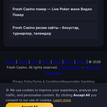
Fresh Casino покер — Live Poker және Видео
Покер
Fresh Casino ресми сайты – бонустар,
турнирлер, төлемдер
en-us
|
de-de
|
ru-ru
|
pt-br
|
de-at
|
kk-kz
|
en-ca
| © 2026
Fresh Casino. All rights reserved.
Privacy policy
-
Terms and
conditions
Privacy Policy
Terms & Conditions
Responsible Gambling
Cookie Policy
Contact Us
🍪 We use cookies to improve your experience, analyse site
traffic, and personalise content. By clicking
Accept All
you
Gambling can be addictive. Play responsibly. Fresh Casino
18+
consent to our use of cookies.
Learn more
supports responsible gambling.
Accept All