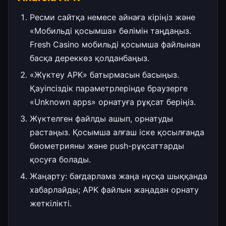
Ресми сайтқа немесе айнаға кіріңіз және
«Мобильді қосымша» бөлімін таңдаңыз.
Fresh Casino мобильді қосымша файлынан
басқа дереккөз қолданбаңыз.
«Жүктеу APK» батырмасын басыңыз.
Қауіпсіздік параметрлерінде браузерге
«Unknown apps» орнатуға рұқсат беріңіз.
Жүктелген файлды ашып, орнатуды
растаңыз. Қосымша алғаш іске қосылғанда
биометрияны және push-рұқсаттарды
қосуға болады.
Жаңарту: бағдарлама жаңа нұсқа шыққанда
хабарлайды; APK файлын жаңадан орнату
жеткілікті.