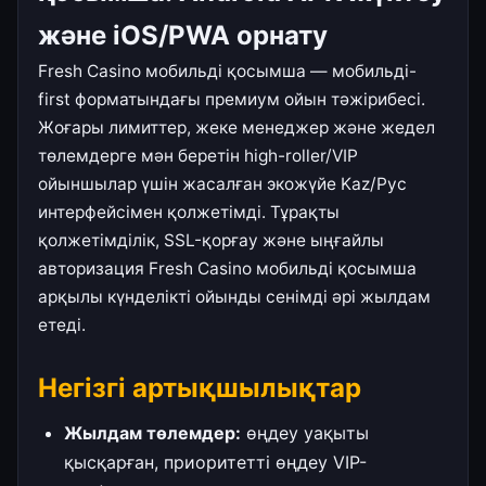
және iOS/PWA орнату
Fresh Casino мобильді қосымша — мобильді-
first форматындағы премиум ойын тәжірибесі.
Жоғары лимиттер, жеке менеджер және жедел
төлемдерге мән беретін high-roller/VIP
ойыншылар үшін жасалған экожүйе Kaz/Рус
интерфейсімен қолжетімді. Тұрақты
қолжетімділік, SSL-қорғау және ыңғайлы
авторизация Fresh Casino мобильді қосымша
арқылы күнделікті ойынды сенімді әрі жылдам
етеді.
Негізгі артықшылықтар
Жылдам төлемдер:
өңдеу уақыты
қысқарған, приоритетті өңдеу VIP-